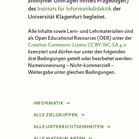
anonymer Umfragen mittels Fragebögen)
des
Instituts für Informatikdidaktik
der
Universität Klagenfurt begleitet.
Alle Inhalte sowie Lern- und Lehrmaterialien sind
als Open Educational Resources (OER) unter der
Creative-Commons-Lizenz
CC BY-NC-SA 4.0
lizenziert und dürfen nur unter den folgenden
drei Bedingungen geteilt oder bearbeitet werden:
Namensnennung – Nicht-kommerziell –
Weitergabe unter gleichen Bedingungen.
INFORMATIK
ALLE ZIELGRUPPEN
ALLE THEMEN
ALLE UNTERRICHTSEINHEITEN
VOLKSSCHULE
GESELLSCHAFT
ALLE MATERIALARTEN
> 2 UE