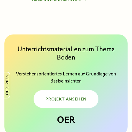
PÄDAGOG:INNEN
NACHHALTIGKEIT
ARBEITSBLATT
1 UE
SEKUNDARSTUFE 2
NATURWISSENSCHAFT
LEHRKONZEPT | METHODEN
2 UE
SEKUNDARSTUFE 1
TECHNIK
LERNPAKET
STUDIERENDE
MATHEMATIK
SONSTIGES
Unterrichts­materialien zum Thema
ERWACHSENE
UNTERNEHMERTUM
Boden
KINDERGARTEN
Verstehensorientiertes Lernen auf Grundlage von
2026
Basiseinsichten
OER
PROJEKT ANSEHEN
OER