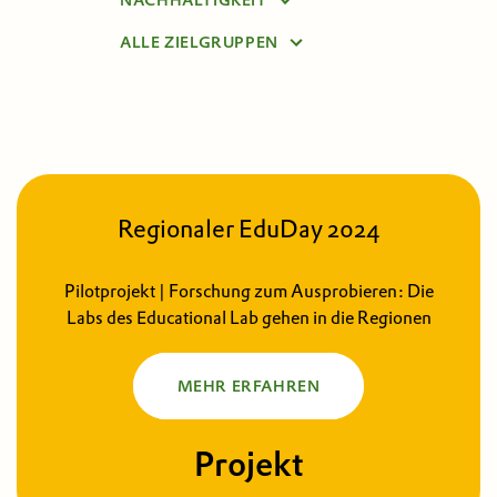
NACHHALTIGKEIT
ALLE ZIELGRUPPEN
ALLE THEMEN
VOLKSSCHULE
GESELLSCHAFT
PÄDAGOG:INNEN
INFORMATIK
KINDERGARTEN
MATHEMATIK
SEKUNDARSTUFE 1
NATURWISSENSCHAFT
Regionaler EduDay 2024
SEKUNDARSTUFE 2
TECHNIK
Pilotprojekt | Forschung zum Ausprobieren: Die
STUDIERENDE
UNTERNEHMERTUM
Labs des Educational Lab gehen in die Regionen
ERWACHSENE
MEHR ERFAHREN
Projekt