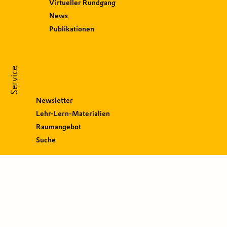
Virtueller Rundgang
News
Publikationen
Service
Newsletter
Lehr-Lern-Materialien
Raumangebot
Suche
S
o
c
i
a
l
M
e
d
i
a