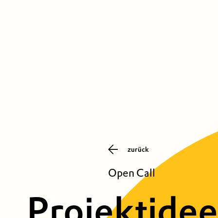
zurück
Open Call
Projektide