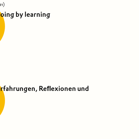
21)
doing by learning
 Erfahrungen, Reﬂexionen und