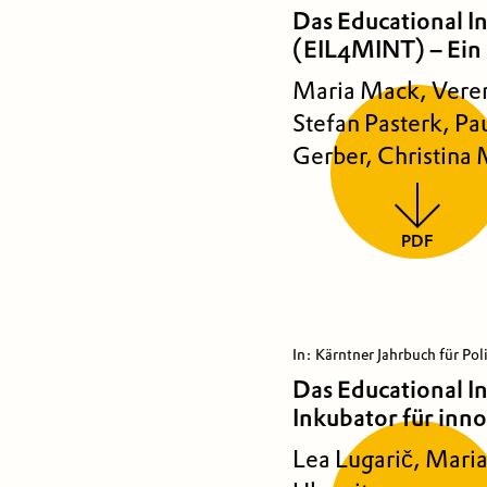
Das Educational I
(EIL4MINT) – Ein 
Maria Mack, Veren
Stefan Pasterk, Pa
Gerber, Christina
PDF
In: Kärntner Jahrbuch für Pol
Das Educational I
Inkubator für inn
Lea Lugarič, Mari