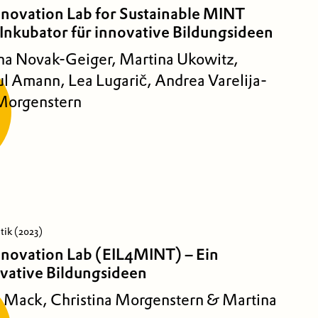
nnovation Lab for Sustainable MINT
Inkubator für innovative Bildungsideen
a Novak-Geiger, Martina Ukowitz,
ul Amann, Lea Lugarič, Andrea Varelija-
 Morgenstern
itik (2023)
nnovation Lab (EIL4MINT) – Ein
ovative Bildungsideen
a Mack, Christina Morgenstern & Martina