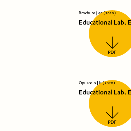
Brochure | en (2020)
Educational Lab. 
PDF
Opuscolo | it (2020)
Educational Lab. E
PDF