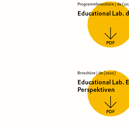
Programmbroschüre | de (20
Educational Lab. 
PDF
Broschüre | de (2020)
Educational Lab.
Perspektiven
PDF