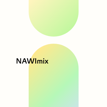
NAWImix