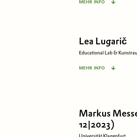
MEHR INFO
smart lab Carinthia
Lakeside B12b
9020 Klagenfurt am Wörth
Lea Lugarič
T +43 5 905 00-2271
Educational Lab & Kunstra
MEHR INFO
Lakeside Science & Techno
Lakeside B11b | 1. Stock
9020 Klagenfurt am Wörth
Markus Messe
12|2023)
Universität Klagenfurt