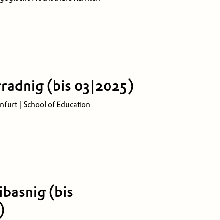
ßerschulische, naturwissenschaftliche
gradnig (bis 03|2025)
 am Wörthersee
nfurt | School of Education
ion (SoE) – Universitätszentrum für
ldung
rojektmitarbeit
ibasnig (bis
ße 90
)
 am Wörthersee