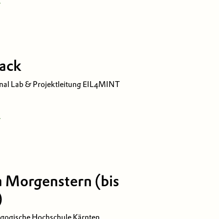
rmatikdidaktik
 
ack
 am Wörthersee
onal Lab & Projektleitung EIL4MINT
516
e & Technology Park
 am Wörthersee
a Morgenstern (bis
)
ogische Hochschule Kärnten