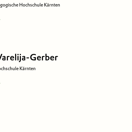
ogische Hochschule Kärnten
ßerschulische, naturwissenschaftliche
arelija-Gerber
 am Wörthersee
chschule Kärnten
agogik und Didaktik der Elementar- und
atik