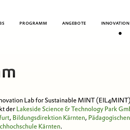
BS
PROGRAMM
ANGEBOTE
INNOVATION
Suche
am
novation Lab for Sustainable MINT (EIL4MINT) 
kt der
Lakeside Science & Technology Park G
furt
,
Bildungsdirektion Kärnten
,
Pädagogischen
chhochschule Kärnten
.