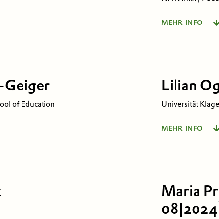
MEHR INFO
 Personal und
NAWImix – der au
t
Lernort
-Geiger
Lilian O
Lakeside B12a
ersee
9020 Klagenfurt
hool of Education
Universität Klage
MEHR INFO
– Universitätszentrum für
School of Educat
Lehrer*innenbi
Sen. Scientist, P
k
Maria Pr
Universitätsstra
08|2024
ersee
9020 Klagenfurt