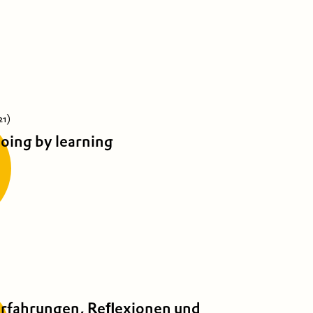
21)
doing by learning
 Erfahrungen, Reﬂexionen und