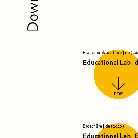
Programmbroschüre | de (20
Educational Lab. 
PDF
Broschüre | de (2020)
Educational Lab.