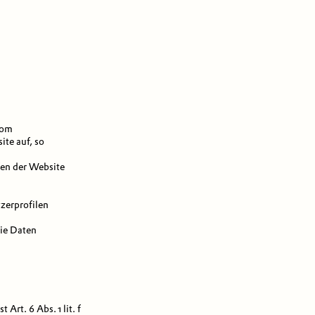
vom
te auf, so
fen der Website
zerprofilen
ie Daten
rt. 6 Abs. 1 lit. f