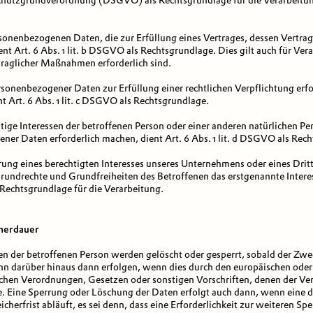
nschutzgrundverordnung (DSGVO) als Rechtsgrundlage für die Verarbeitu
sonenbezogenen Daten, die zur Erfüllung eines Vertrages, dessen Vertrag
dient Art. 6 Abs. 1 lit. b DSGVO als Rechtsgrundlage. Dies gilt auch für V
traglicher Maßnahmen erforderlich sind.
onenbezogener Daten zur Erfüllung einer rechtlichen Verpflichtung erfor
t Art. 6 Abs. 1 lit. c DSGVO als Rechtsgrundlage.
htige Interessen der betroffenen Person oder einer anderen natürlichen Pe
er Daten erforderlich machen, dient Art. 6 Abs. 1 lit. d DSGVO als Rec
rung eines berechtigten Interesses unseres Unternehmens oder eines Dritt
rundrechte und Grundfreiheiten des Betroffenen das erstgenannte Interes
s Rechtsgrundlage für die Verarbeitung.
cherdauer
 der betroffenen Person werden gelöscht oder gesperrt, sobald der Zwe
ann darüber hinaus dann erfolgen, wenn dies durch den europäischen oder
ichen Verordnungen, Gesetzen oder sonstigen Vorschriften, denen der Ve
e. Eine Sperrung oder Löschung der Daten erfolgt auch dann, wenn eine 
herfrist abläuft, es sei denn, dass eine Erforderlichkeit zur weiteren Sp