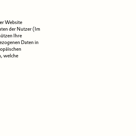
der Website
aten der Nutzer (Im
hützen Ihre
bezogenen Daten in
ropäischen
n, welche