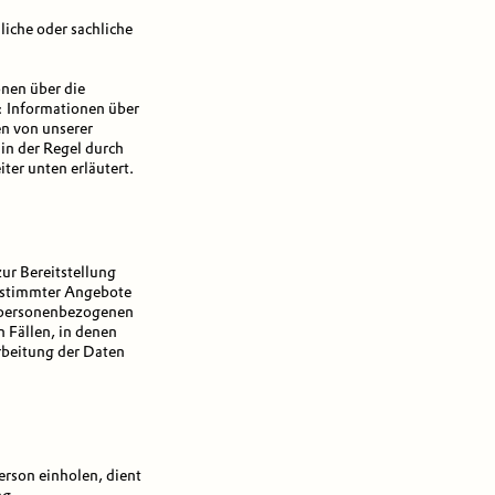
iche oder sachliche
en über die
Informationen über
n von unserer
in der Regel durch
er unten erläutert.
ur Bereitstellung
bestimmter Angebote
en personenbezogenen
n Fällen, in denen
arbeitung der Daten
rson einholen, dient