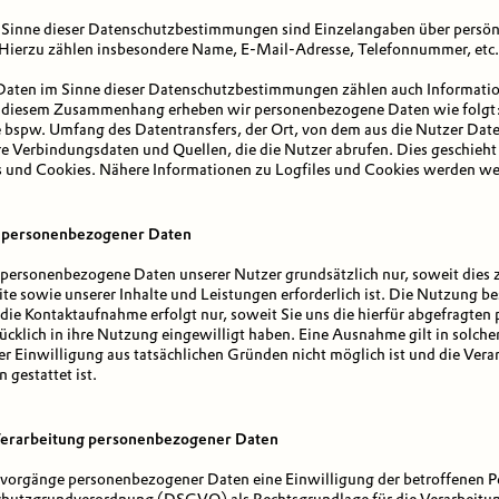
inne dieser Datenschutzbestimmungen sind Einzelangaben über persönl
. Hierzu zählen insbesondere Name, E-Mail-Adresse, Telefonnummer, etc.
aten im Sinne dieser Datenschutzbestimmungen zählen auch Information
n diesem Zusammenhang erheben wir personenbezogene Daten wie folgt: 
 bspw. Umfang des Datentransfers, der Ort, von dem aus die Nutzer Date
 Verbindungsdaten und Quellen, die die Nutzer abrufen. Dies geschieht 
 und Cookies. Nähere Informationen zu Logfiles und Cookies werden weit
g personenbezogener Daten
ersonenbezogene Daten unserer Nutzer grundsätzlich nur, soweit dies z
te sowie unserer Inhalte und Leistungen erforderlich ist. Die Nutzung 
 die Kontaktaufnahme erfolgt nur, soweit Sie uns die hierfür abgefragt
̈cklich in ihre Nutzung eingewilligt haben. Eine Ausnahme gilt in solche
er Einwilligung aus tatsächlichen Gründen nicht möglich ist und die Ver
 gestattet ist.
 Verarbeitung personenbezogener Daten
svorgänge personenbezogener Daten eine Einwilligung der betroffenen Pe