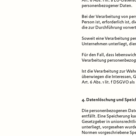
Art. 6 Abs. 1 lit. a EU-Date
personenbezogener Daten.
Bei der Verarbeitung von per
Person ist, erforderlich ist, 
die zur Durchführung vorver
Soweit eine Verarbeitung pers
Unternehmen unterliegt, dien
Für den Fall, dass lebenswic
Verarbeitung personenbezogen
Ist die Verarbeitung zur Wah
überwiegen die Interessen, G
Art. 6 Abs. 1 lit. f DSGVO al
4. Datenlöschung und Spei
Die personenbezogenen Daten
entfällt. Eine Speicherung k
Gesetzgeber in unionsrechtl
unterliegt, vorgesehen wurd
Normen vorgeschriebene Speic