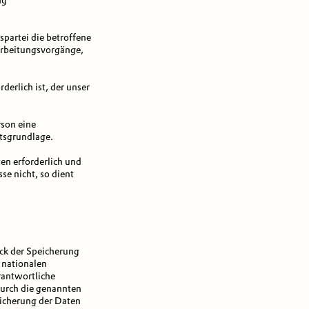
ng
spartei die betroffene
erarbeitungsvorgänge,
derlich ist, der unser
rson eine
htsgrundlage.
en erforderlich und
se nicht, so dient
ck der Speicherung
 nationalen
rantwortliche
durch die genannten
eicherung der Daten