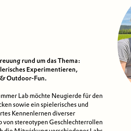
reuung rund um das Thema:
elerisches Experimentieren,
n & Outdoor-Fun.
ummer Lab möchte Neugierde für den
en sowie ein spielerisches und
ertes Kennenlernen diverser
b von stereotypen Geschlechter­rollen
h die Mitwirkung verschiedener Labs