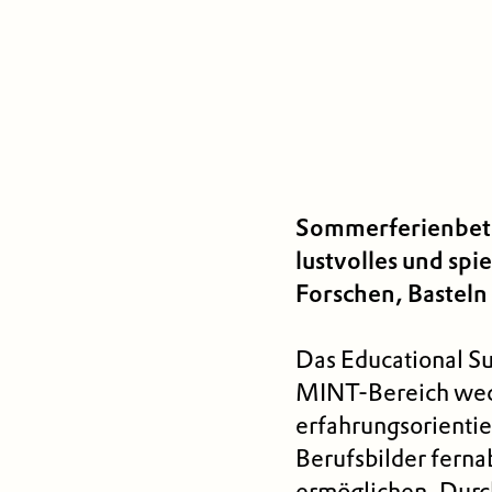
Sommerferienbet
lustvolles und spi
Forschen, Bastel
Das Educational S
MINT-Bereich weck
erfahrungs­orienti
Berufsbilder ferna
ermöglichen. Durc