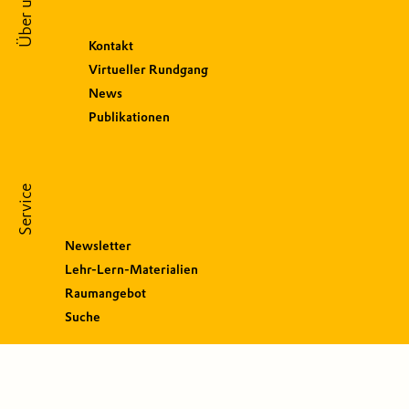
Über uns
Kontakt
Virtueller Rundgang
News
Publikationen
Service
Newsletter
Lehr-Lern-Materialien
Raumangebot
Suche
S
o
c
i
a
l
M
e
d
i
a