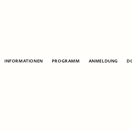
INFORMATIONEN
PROGRAMM
ANMELDUNG
D
Informationen