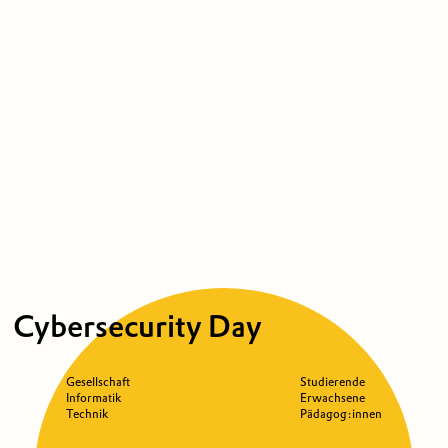
Cybersecurity Day
Gesellschaft
Studierende
Informatik
Erwachsene
Technik
Pädagog:innen