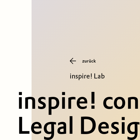
zurück
inspire! Lab
inspire! con
Legal Desi