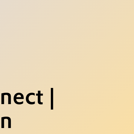
nect |
gn