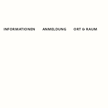
INFORMATIONEN
ANMELDUNG
ORT & RAUM
Informationen
3D-Druckworkshop für Schulkinder (7 bis
15 Jahre)
Erlebe den faszinierenden 3D-Druck in