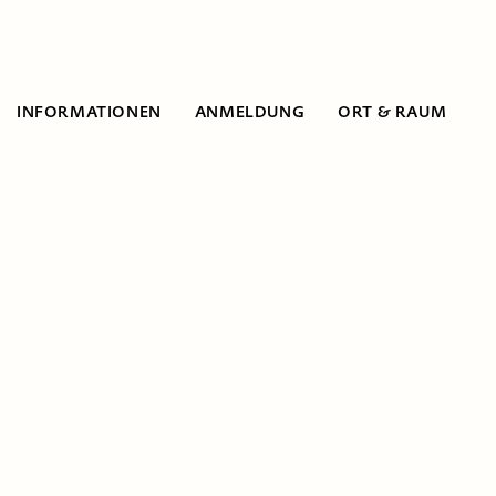
INFORMATIONEN
ANMELDUNG
ORT & RAUM
Informationen
Programmieren
für Anfänger und