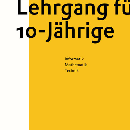
Lehrgang fü
10-Jährige
Informatik
Mathematik
Technik