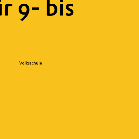
r 9- bis
Volksschule