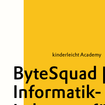
kinderleicht Academy
ByteSquad 
Informatik-