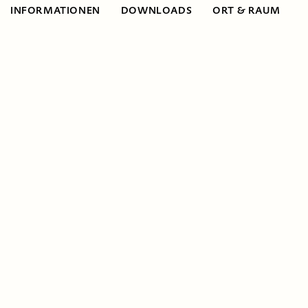
INFORMATIONEN
DOWNLOADS
ORT & RAUM
Informationen
Milch ist nicht nur ein Pausengetränk! Wir
nähern uns dem Thema aus verschiedenen
Richtungen: Woher kommt Milch? Woraus
besteht sie? Wer gibt Milch und was kann
man daraus herstellen? Kann man damit
auch experimentieren?