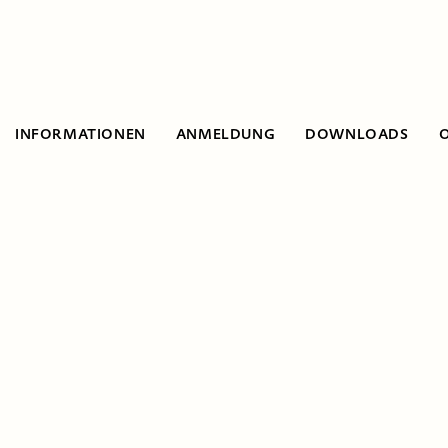
INFORMATIONEN
ANMELDUNG
DOWNLOADS
Informationen
Es werden Gruppen von Instrumenten
(Streich-, Blas- und