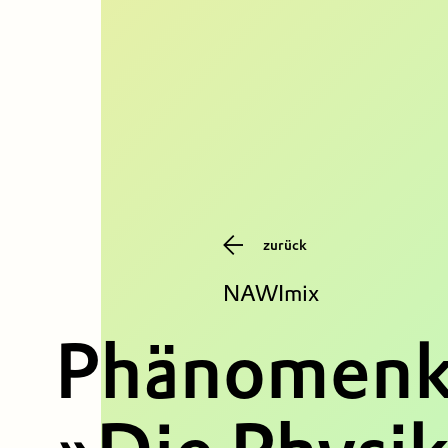
zurück
NAWImix
Phänomenk