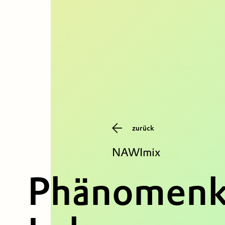
zurück
NAWImix
Phänomenkr