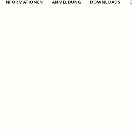
INFORMATIONEN
ANMELDUNG
DOWNLOADS
Informationen
An Hand der zur Verfügung gestellten
Unterlagen können die Teilnehmenden auf
eingerichteten Einzelplätzen Experimente
für Schüler:innen durchführen.
Nach Experimenten am Spiegel und
Winkelspiegel gehtʼs um Brechungen an