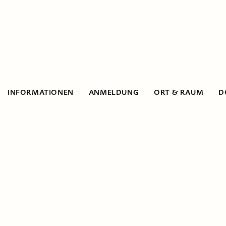
INFORMATIONEN
ANMELDUNG
ORT & RAUM
D
Informationen