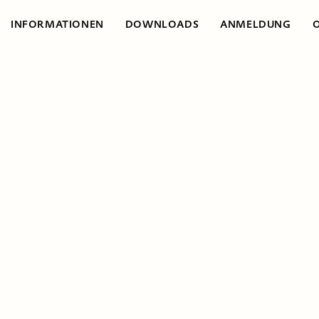
INFORMATIONEN
DOWNLOADS
ANMELDUNG
Informationen
Ringveranstaltung | Erfolgreich selbständig
werden
Tech-
Entrepreneur­