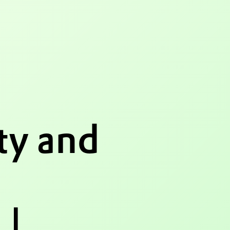
ty and
 |