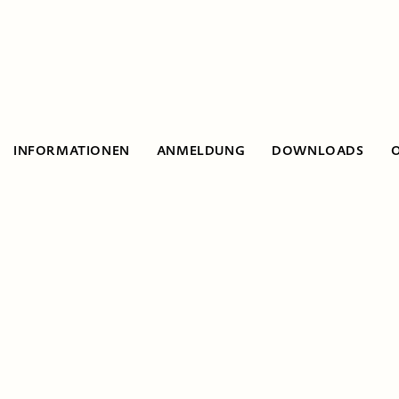
INFORMATIONEN
ANMELDUNG
DOWNLOADS
Informationen
Modulreihe »Technik und Design« |