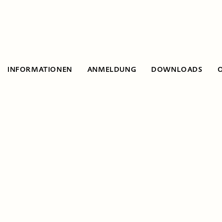
INFORMATIONEN
ANMELDUNG
DOWNLOADS
Informationen
In diesem Workshop werden die Vor- und
Nachteile von digitalen Endgeräten in der