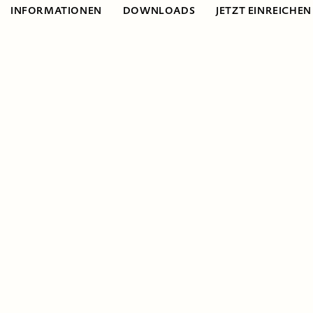
INFORMATIONEN
DOWNLOADS
JETZT EINREICHEN
Open Call
Das Educational
Innovation Lab ist
ein Inkubator für
Bildungs­