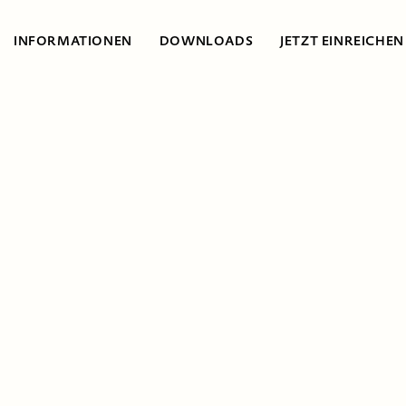
INFORMATIONEN
DOWNLOADS
JETZT EINREICHEN
Open Call
»Sustainable
MINT und nach­
haltiges Bauen«