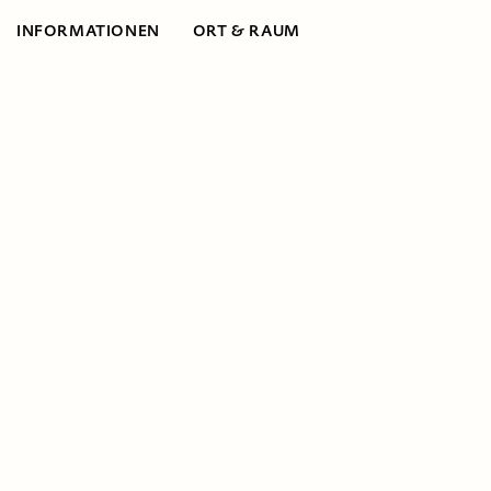
INFORMATIONEN
ORT & RAUM
Informationen
Ideenumsetzung
Schülerteams werden begleitet bei der
Umsetzung ihrer Idee