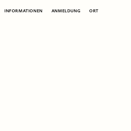
INFORMATIONEN
ANMELDUNG
ORT
Informationen
Gewalt in
digitalen Medien
und mögliche