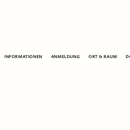
INFORMATIONEN
ANMELDUNG
ORT & RAUM
D
Informationen