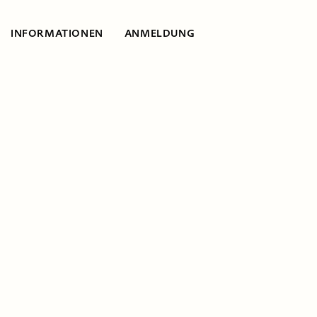
INFORMATIONEN
ANMELDUNG
Informationen
Zum Umgang mit
dem Thema
Liebe, Sexualität