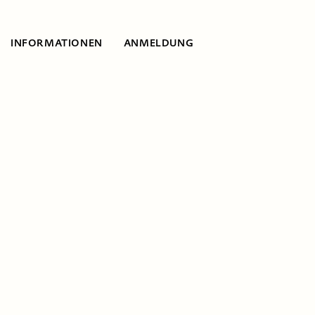
INFORMATIONEN
ANMELDUNG
Informationen
Traumatisierte
Kinder und
Jugendliche