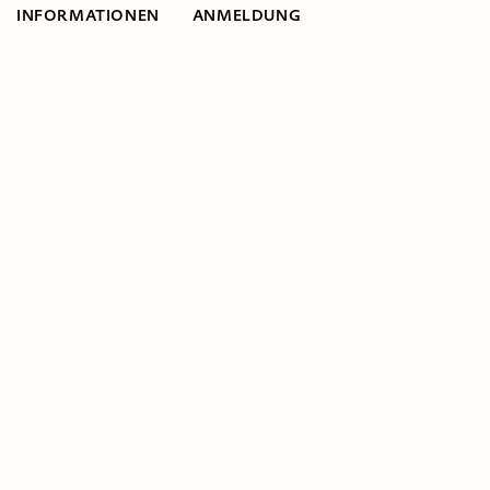
INFORMATIONEN
ANMELDUNG
Informationen
Jugendliche mit
Migrationserfahr
in ihrer Vielfalt
anerkennen. Ein