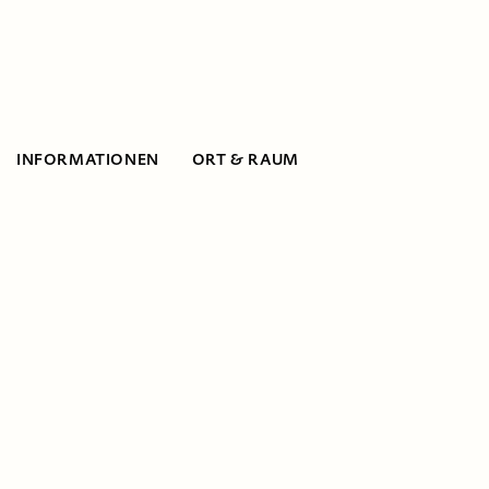
INFORMATIONEN
ORT & RAUM
Informationen
Wo der Staat und öffentliche
Organisationen an ihre Grenzen stoßen,