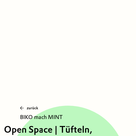
zurück
BIKO mach MINT
Open Space | Tüfteln,