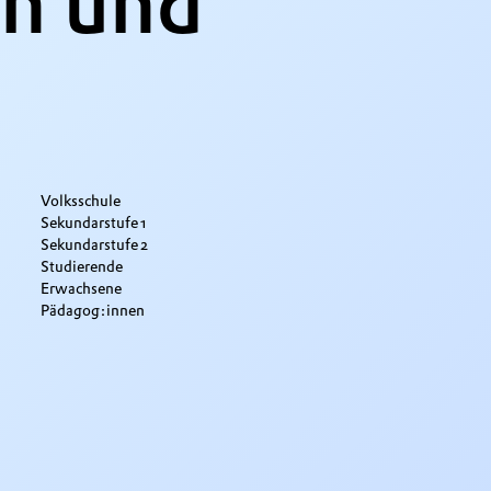
en und
Volksschule
Sekundarstufe 1
Sekundarstufe 2
Studierende
Erwachsene
Pädagog:innen