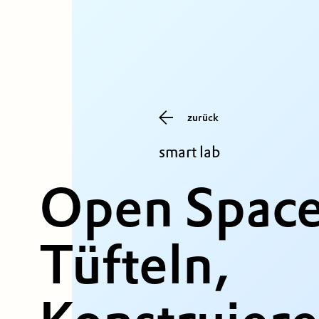
zurück
smart lab
Open Space
Tüfteln,