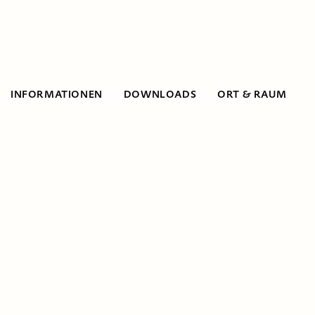
INFORMATIONEN
DOWNLOADS
ORT & RAUM
Informationen
Es werden verschiedene Aspekte zum
Thema »Kräfte und deren Wirkungen« mit