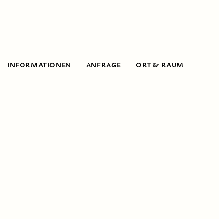
INFORMATIONEN
ANFRAGE
ORT & RAUM
Informationen
Smart game Workshop
| Gemeinsam bauen
wir mit Hilfe von 3D-Druckern und