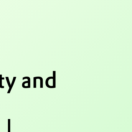
ty and
 |