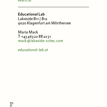
esero.at
Educational Lab
Lakeside B11 | B12
9020 Klagenfurt am Wörthersee
Maria Mack
T +43 463 22 88 22 51
mack@lakeside-scitec.com
educational-lab.at