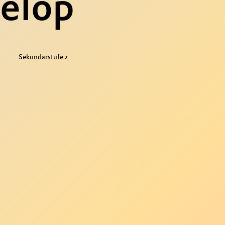
velop
Sekundarstufe 2