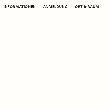
INFORMATIONEN
ANMELDUNG
ORT & RAUM
Informationen
Entwickle deine
nachhaltigen
Projektideen