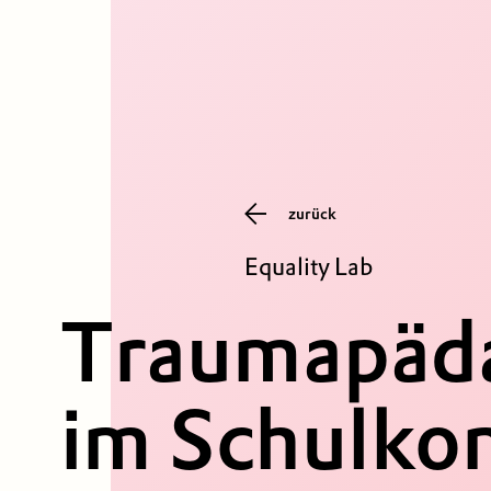
zurück
Equality Lab
Traumapäd
im Schulko