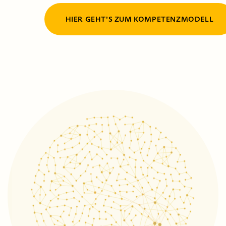
HIER GEHTʼS ZUM KOMPETENZMODELL