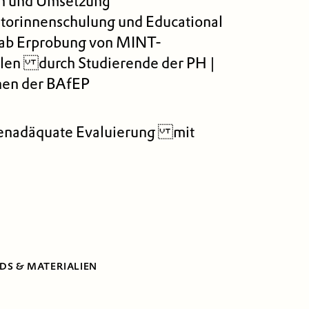
n und Umsetzung
atorinnenschulung und Educational
ab Erprobung von MINT-
en durch Studierende der PH |
nen der BAfEP
enadäquate Evaluierung mit
S & MATERIALIEN