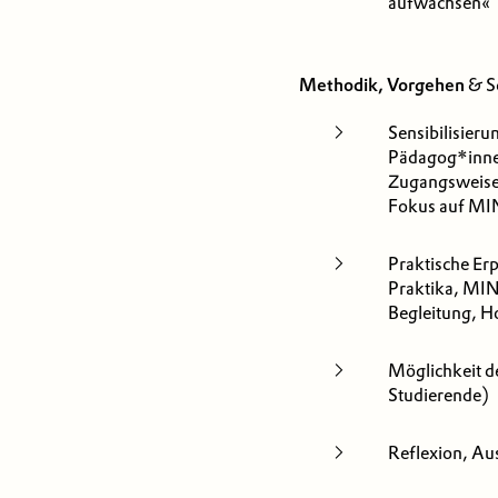
aufwachsen«
Methodik, Vorgehen
& S
Sensibilisier
Pädagog*innen
Zugangsweise 
Fokus auf MI
Praktische Er
Praktika, MI
Begleitung, H
Möglichkeit d
Studierende)
Reflexion, Au