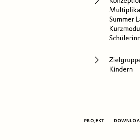
Konzeptio
Multiplik
Summer L
Kurzmodul
Schülerin
Zielgrupp
Kindern
PROJEKT
DOWNLOAD