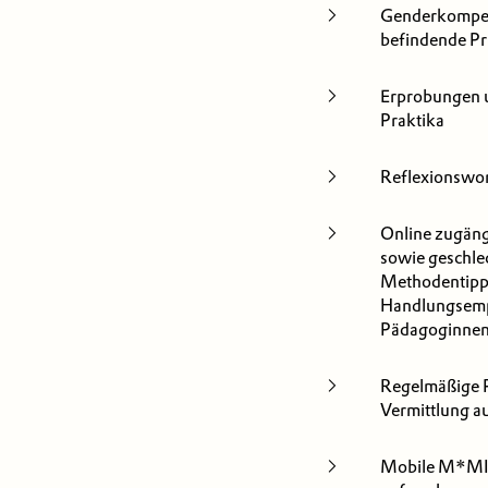
Genderkompet
befindende P
Erprobungen 
Praktika
Reflexionswo
Online zugän
sowie geschle
Methodentipps
Handlungsempf
Pädagoginnen, 
Regelmäßige P
Vermittlung a
Mobile M*MIN