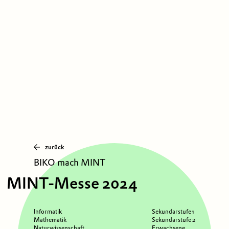
zurück
BIKO mach MINT
MINT-Messe 2024
Informatik
Sekundarstufe 1
Mathematik
Sekundarstufe 2
Naturwissenschaft
Erwachsene