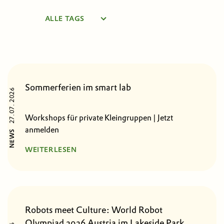
ALLE TAGS
EIL4MINT
KUNSTRAUM LAKESIDE
LABS
LAKESIDE PARK
LANDSCHAFT DES WISSENS
Sommerferien im smart lab
MINT-REGION
27.07. 2026
UNIVERSITÄT KLAGENFURT
UNTERNEHMEN
Workshops für private Kleingruppen | Jetzt
VILLACH
anmelden
NEWS
WEITERLESEN
Robots meet Culture: World Robot
Olympiad 2026 Austria im Lakeside Park