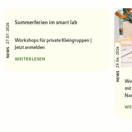
Sommerferien im smart lab
27.07. 2026
Workshops für private Kleingruppen |
Jetzt anmelden
29.06. 2026
NEWS
WEITERLESEN
NEWS
Wor
mit
Nac
WE