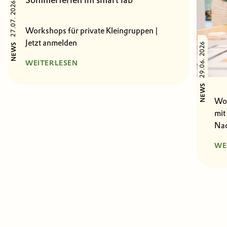
27.07. 2026
Workshops für private Kleingruppen |
Jetzt anmelden
29.06. 2026
NEWS
WEITERLESEN
NEWS
Wor
mit
Nac
WE