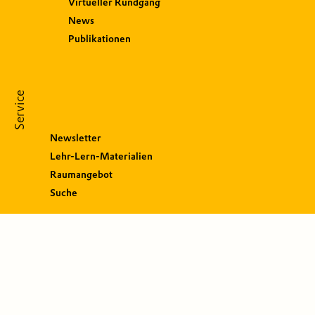
Virtueller Rundgang
News
Publikationen
Service
Newsletter
Lehr-Lern-Materialien
Raumangebot
Suche
S
o
c
i
a
l
M
e
d
i
a