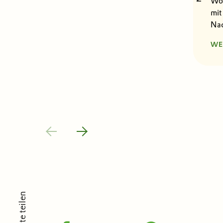
Wor
mit
Nac
WE
Seite teilen